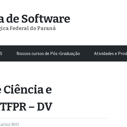
 de Software
ica Federal do Paraná
S
Nossos cursos de Pós-Graduação
Atividades e Pro
 Ciência e
UTFPR – DV
arlos Will