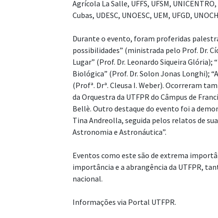
Agrícola La Salle, UFFS, UFSM, UNICENTRO,
Cubas, UDESC, UNOESC, UEM, UFGD, UNOCHA
Durante o evento, foram proferidas palestr
possibilidades” (ministrada pelo Prof. Dr. Cí
Lugar” (Prof. Dr. Leonardo Siqueira Glória); 
Biológica” (Prof. Dr. Solon Jonas Longhi); 
(Profª. Drª. Cleusa I. Weber). Ocorreram
da Orquestra da UTFPR do Câmpus de Franci
Bellè. Outro destaque do evento foi a demon
Tina Andreolla, seguida pelos relatos de sua
Astronomia e Astronáutica”.
Eventos como este são de extrema importân
importância e a abrangência da UTFPR, tan
nacional.
Informações via Portal UTFPR.