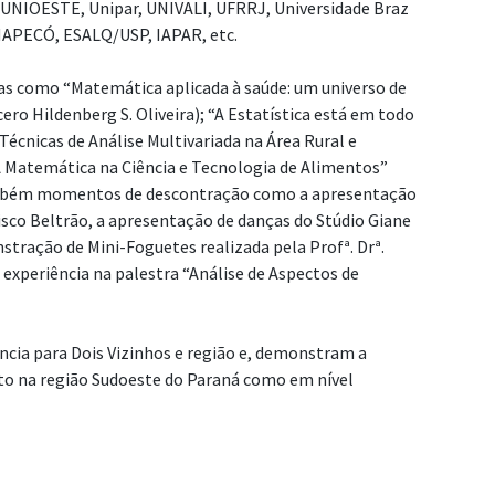
 UNIOESTE, Unipar, UNIVALI, UFRRJ, Universidade Braz
PECÓ, ESALQ/USP, IAPAR, etc.
as como “Matemática aplicada à saúde: um universo de
cero Hildenberg S. Oliveira); “A Estatística está em todo
“Técnicas de Análise Multivariada na Área Rural e
“A Matemática na Ciência e Tecnologia de Alimentos”
 também momentos de descontração como a apresentação
sco Beltrão, a apresentação de danças do Stúdio Giane
stração de Mini-Foguetes realizada pela Profª. Drª.
 experiência na palestra “Análise de Aspectos de
cia para Dois Vizinhos e região e, demonstram a
to na região Sudoeste do Paraná como em nível