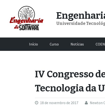
Skip
to
Engenharia
content
Universidade Tecnológ
Início
Curso
Notícias
COEN
IV Congresso de
Tecnologia da 
18 de novembro de 2017
Newton C