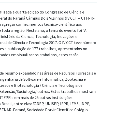
alizada a quarta edição do Congresso de Ciência e
deral do Paraná Câmpus Dois Vizinhos (IV CCT – UTFPR-
sa agregar conhecimentos técnico-científico aos
e toda a região. Neste ano, o tema do evento foi “A
nistério da Ciência, Tecnologia, Inovações e
al de Ciência e Tecnologia 2017. O IV CCT teve número
tes e publicação de 177 trabalhos, apresentados no
sados em visualizar os trabalhos, estes estão
e resumo expandido nas áreas de Recursos Florestais e
Engenharia de Software e Informática, Zootecnia e
essos e Biotecnologia / Ciência e Tecnologia de
Extensão/Sociologia/ outros. Estes trabalhos mostram
UTFPR e em mais de 25 outras instituições
Brasil, entre elas: FADEP, UNISEP, IFPR, IFMS, INPE,
SENAR-Paraná, Sociedade Porvir Científico Colégio