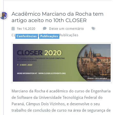
b
er
l
s
a
y
o
A
m
Li
Acadêmico Marciano da Rocha tem
o
p
n
artigo aceito no 10th CLOSER
k
p
k
fev 14,2020
Deixe um comentário
,
,
CLOSER 2020
Conferências
Publicações
Conferências
Publicações
Marciano da Rocha é acadêmico do curso de Engenharia
de Software da Universidade Tecnológica Federal do
Paraná, Câmpus Dois Vizinhos, e desenvolve o seu
trabalho de conclusão de curso na área de segurança de