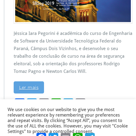
Jéssica Iara Pegorini é acadêmica do curso de Engenharia
de Software da Universidade Tecnológica Federal do
Paraná, Câmpus Dois Vizinhos, e desenvolve o seu
trabalho de conclusão de curso na área de segurança
eleitoral, sob a orientação dos professores Rodrigo
Tomaz Pagno e Newton Carlos Will.
Ler mais
F
T
E
W
Te
C
We use cookies on our website to give you the most
ac
wi
m
h
le
o
relevant experience by remembering your preferences
e
tt
ai
at
gr
p
and repeat visits. By clicking “Accept All”, you consent to
the use of ALL the cookies. However, you may visit "Cookie
b
er
l
s
a
y
Settings" to provide a controlled consent.
Facebook
Twitter
Email
WhatsApp
Telegram