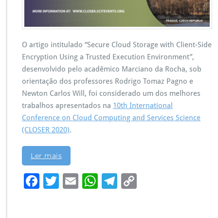
O artigo intitulado “Secure Cloud Storage with Client-Side
Encryption Using a Trusted Execution Environment”,
desenvolvido pelo acadêmico Marciano da Rocha, sob
orientação dos professores Rodrigo Tomaz Pagno e
Newton Carlos Will, foi considerado um dos melhores
trabalhos apresentados na
10th International
Conference on Cloud Computing and Services Science
(CLOSER 2020)
.
Ler mais
F
T
E
W
Te
C
ac
wi
m
h
le
o
e
tt
ai
at
gr
p