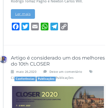
Rodrigo Tomaz Pagno e Newton Carlos Will.
Ler mais
F
T
E
W
Te
C
ac
wi
m
h
le
o
e
tt
ai
at
gr
p
b
er
l
s
a
y
o
A
m
Li
Artigo é considerado um dos melhores
o
p
n
do 10th CLOSER
k
p
k
maio 26,2020
Deixe um comentário
,
,
CLOSER 2020
Conferências
Publicações
Conferências
Publicações