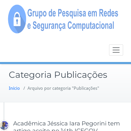
Skip
to
content
Categoria Publicações
Início
/
Arquivo por categoria "Publicações"
Acadêmica Jéssica Iara Pegorini tem
artigo aceito no 14th ICEGOV