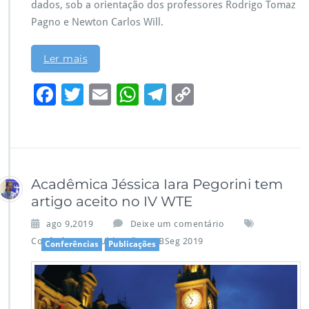
dados, sob a orientação dos professores Rodrigo Tomaz
Pagno e Newton Carlos Will.
Ler mais
F
T
E
W
Te
C
ac
wi
m
h
le
o
e
tt
ai
at
gr
p
b
er
l
s
a
y
o
A
m
Li
Acadêmica Jéssica Iara Pegorini tem
o
p
n
artigo aceito no IV WTE
k
p
k
ago 9,2019
Deixe um comentário
,
,
Conferências
Publicações
SBSeg 2019
Conferências
Publicações